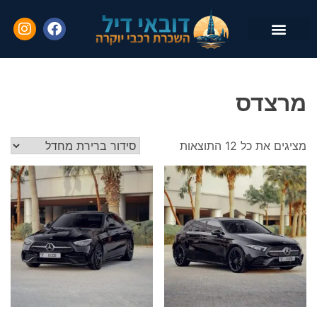
השכרת רכב עם נהג
יצירת קשר
שאלות נפוצות
מרצדס
מציגים את כל ⁦12⁩ התוצאות