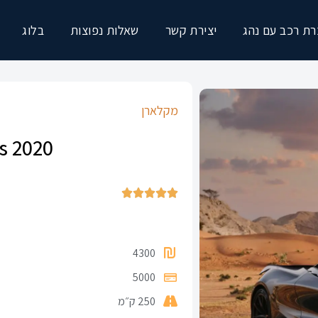
ת רכב עם נהג
יצירת קשר
שאלות נפוצות
בלוג
מקלארן
s 2020





4300
5000
250 ק״מ