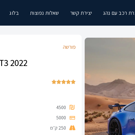
ת רכב עם נהג
יצירת קשר
שאלות נפוצות
בלוג
פורשה
T3 2022





4500
5000
250 ק״מ