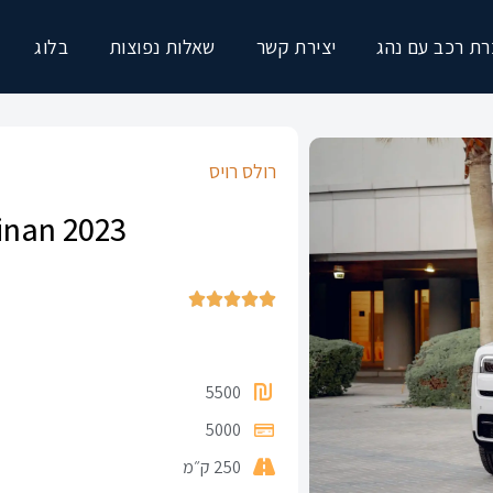
ת רכב עם נהג
יצירת קשר
שאלות נפוצות
בלוג
רולס רויס
linan 2023





5500
5000
250 ק״מ